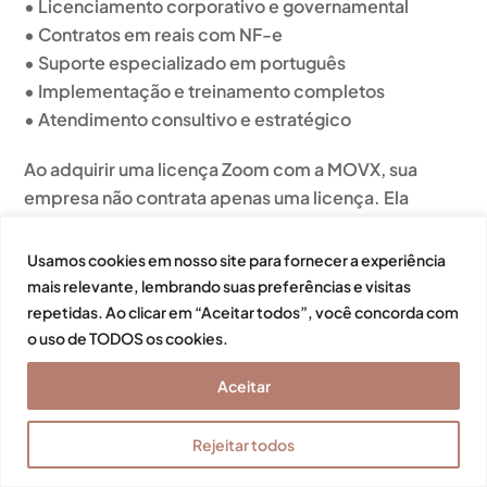
• Licenciamento corporativo e governamental
• Contratos em reais com NF-e
• Suporte especializado em português
• Implementação e treinamento completos
• Atendimento consultivo e estratégico
Ao adquirir uma licença Zoom com a MOVX, sua
empresa não contrata apenas uma licença. Ela
implanta uma
plataforma de comunicação
corporativa confiável, escalável e pronta para
Usamos cookies em nosso site para fornecer a experiência
crescer junto com o negócio
.
mais relevante, lembrando suas preferências e visitas
repetidas. Ao clicar em “Aceitar todos”, você concorda com
Perguntas frequentes sobre
o uso de TODOS os cookies.
adquirir uma licença Zoom
Aceitar
Como adquirir uma licença Zoom para
Rejeitar todos
uma empresa no Brasil?