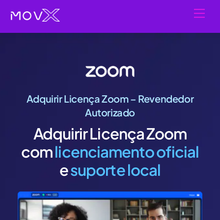
Skip
Men
to
content
Adquirir Licença Zoom – Revendedor
Autorizado
Adquirir Licença Zoom
com
licenciamento oficial
e
suporte local