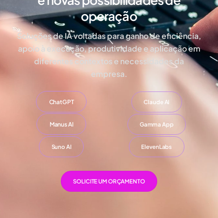
operação
Soluções de IA voltadas para ganho de eficiência,
apoio à execução, produtividade e aplicação em
diferentes contextos e necessidades da
empresa.
ChatGPT
Claude AI
Manus AI
Gamma App
Suno AI
ElevenLabs
SOLICITE UM ORÇAMENTO