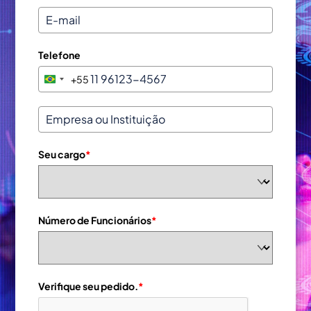
Telefone
+55
B
r
a
z
i
Seu cargo
*
l
+
5
5
Número de Funcionários
*
Verifique seu pedido.
*