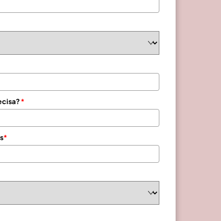
ecisa?
*
s
*