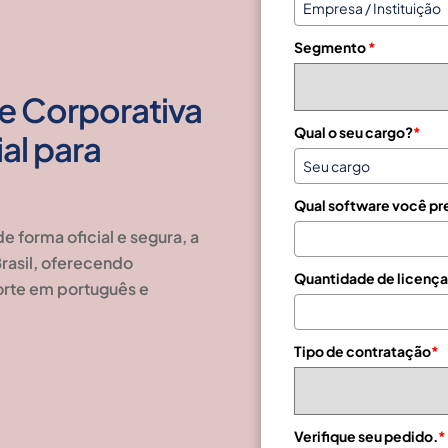
z
i
Segmento
*
l
+
5
e Corporativa
5
Qual o seu cargo?
*
al para
Qual software você pr
e forma oficial e segura
, a
rasil
, oferecendo
Quantidade de licença
porte em português e
Tipo de contratação
*
Verifique seu pedido.
*