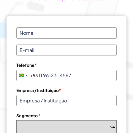
Telefone
*
+55
B
r
a
Empresa / Instituição
*
z
i
l
Segmento
*
+
5
5