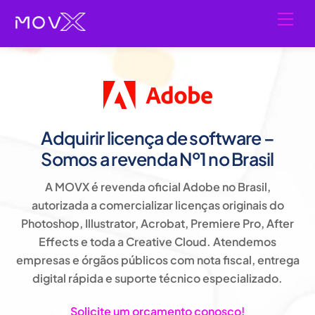
Skip
Men
to
content
Adquirir licença de software –
Somos a revenda Nº1 no Brasil
A MOVX é revenda oficial Adobe no Brasil,
autorizada a comercializar licenças originais do
Photoshop, Illustrator, Acrobat, Premiere Pro, After
Effects e toda a Creative Cloud. Atendemos
empresas e órgãos públicos com nota fiscal, entrega
digital rápida e suporte técnico especializado.
Solicite um orçamento conosco!