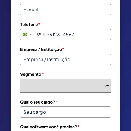
Telefone
*
+55
B
r
a
Empresa / Instituição
*
z
i
l
Segmento
*
+
5
5
Qual o seu cargo?
*
Qual software você precisa?
*