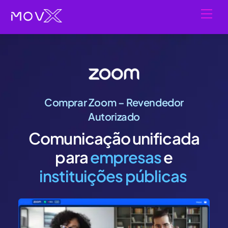
Skip
Men
to
content
Comprar Zoom – Revendedor
Autorizado
Comunicação unificada
para
empresas
e
instituições públicas