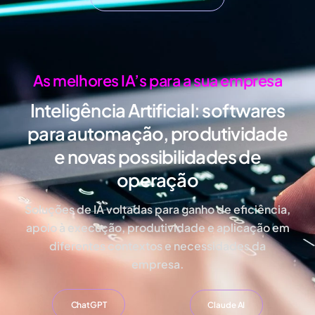
As melhores IA’s para a sua empresa
Inteligência Artificial:
softwares
para automação, produtividade
e novas possibilidades de
operação
Soluções de IA voltadas para ganho de eficiência,
apoio à execução, produtividade e aplicação em
diferentes contextos e necessidades da
empresa.
ChatGPT
Claude AI