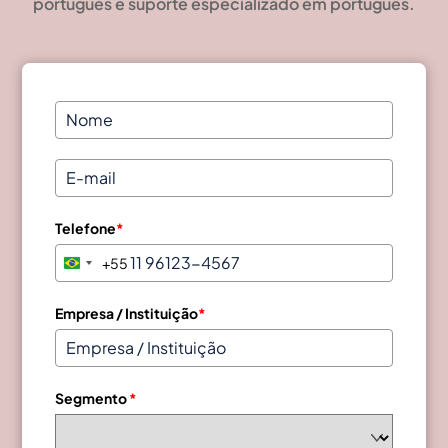
português e suporte especializado em português.
Telefone
*
+55
B
r
a
Empresa / Instituição
*
z
i
l
Segmento
*
+
5
5