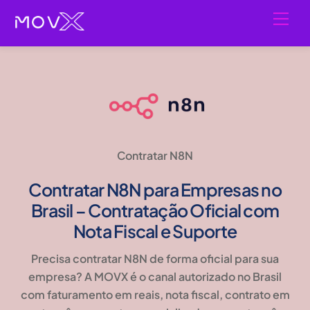
Skip
Men
to
content
Contratar N8N
Contratar N8N para Empresas no
Brasil – Contratação Oficial com
Nota Fiscal e Suporte
Precisa contratar N8N de forma oficial para sua
empresa? A MOVX é o canal autorizado no Brasil
com faturamento em reais, nota fiscal, contrato em