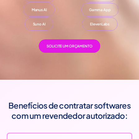
Manus AI
Gamma App
Suno AI
ElevenLabs
SOLICITE UM ORÇAMENTO
Benefícios de contratar softwares
com um revendedor autorizado: