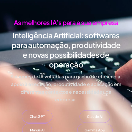
As melhores IA’s para a sua empresa
Inteligência Artificial:
softwares
para automação, produtividade
e novas possibilidades de
operação
Soluções de IA voltadas para ganho de eficiência,
apoio à execução, produtividade e aplicação em
diferentes contextos e necessidades da
empresa.
ChatGPT
Claude AI
Manus AI
Gamma App