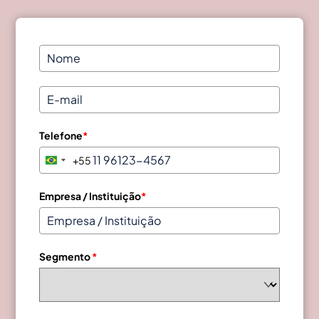
Telefone
*
+55
B
r
a
Empresa / Instituição
*
z
i
l
Segmento
*
+
5
5