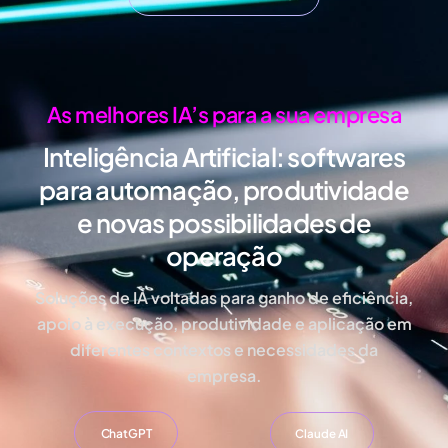
As melhores IA’s para a sua empresa
Inteligência Artificial:
softwares
para automação, produtividade
e novas possibilidades de
operação
Soluções de IA voltadas para ganho de eficiência,
apoio à execução, produtividade e aplicação em
diferentes contextos e necessidades da
empresa.
ChatGPT
Claude AI