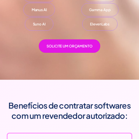
Manus AI
Gamma App
Suno AI
ElevenLabs
SOLICITE UM ORÇAMENTO
Benefícios de contratar softwares
com um revendedor autorizado: