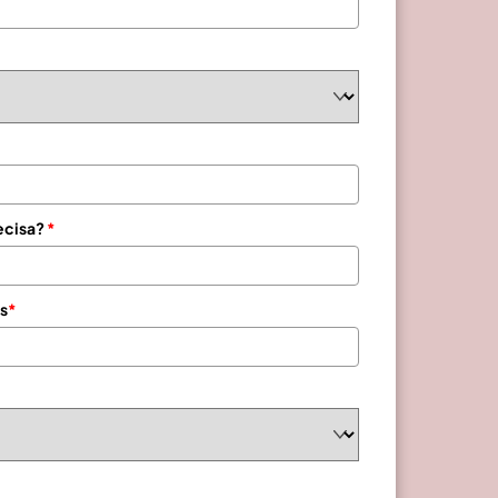
ecisa?
*
s
*