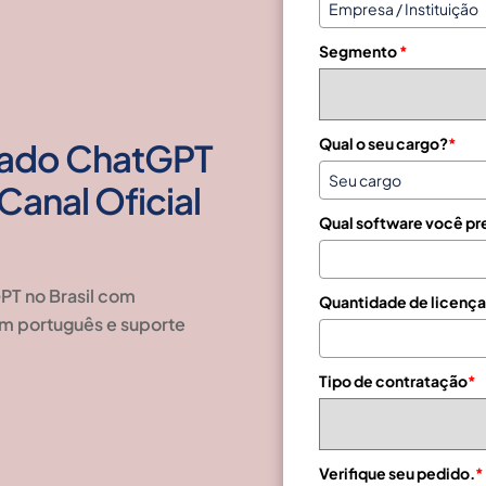
z
i
Segmento
*
l
+
5
5
Qual o seu cargo?
*
zado ChatGPT
Canal Oficial
Qual software você pr
PT no Brasil com
Quantidade de licença
 em português e suporte
Tipo de contratação
*
Verifique seu pedido.
*