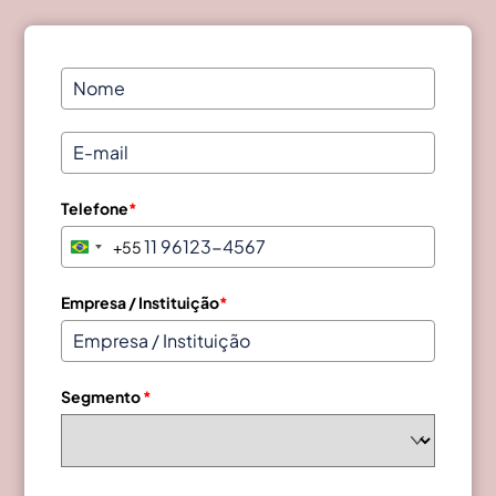
Telefone
*
+55
B
r
a
Empresa / Instituição
*
z
i
l
Segmento
*
+
5
5