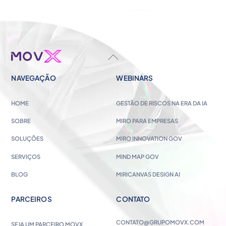
BACK
TO
NAVEGAÇÃO
WEBINARS
TOP
HOME
GESTÃO DE RISCOS NA ERA DA IA
SOBRE
MIRO PARA EMPRESAS
SOLUÇÕES
MIRO INNOVATION GOV
SERVIÇOS
MIND MAP GOV
BLOG
MIRICANVAS DESIGN AI
PARCEIROS
CONTATO
CONTATO@GRUPOMOVX.COM
SEJA UM PARCEIRO MOVX