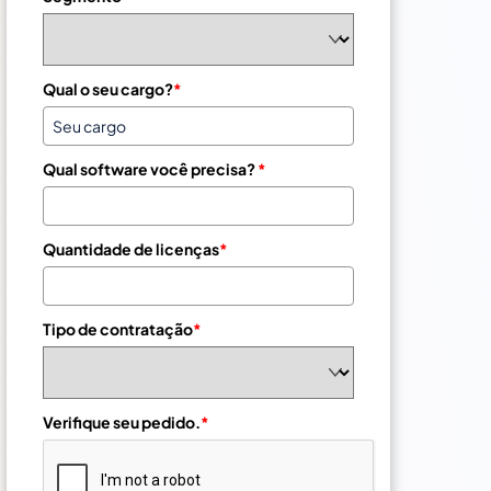
+
5
5
Qual o seu cargo?
*
Qual software você precisa?
*
Quantidade de licenças
*
Tipo de contratação
*
Verifique seu pedido.
*