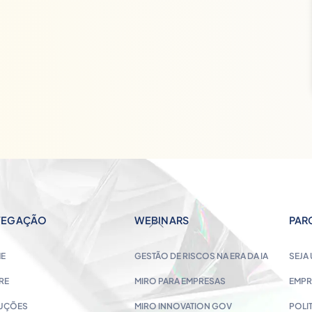
VEGAÇÃO
WEBINARS
PAR
BACK
TO
E
GESTÃO DE RISCOS NA ERA DA IA
SEJA
TOP
RE
MIRO PARA EMPRESAS
EMPR
UÇÕES
MIRO INNOVATION GOV
POLI