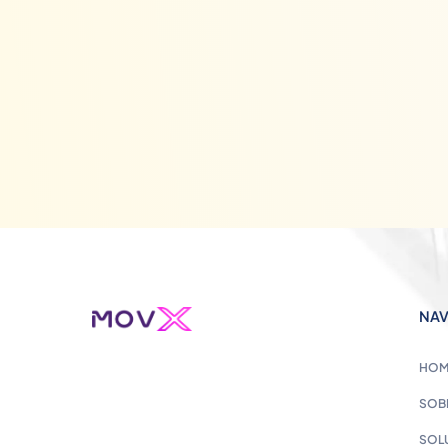
NA
HOM
SOB
SOL