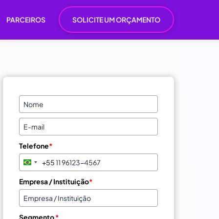
PARCEIROS
SOLICITE UM ORÇAMENTO
Telefone
*
+55
B
r
Empresa / Instituição
*
a
z
i
Segmento
*
l