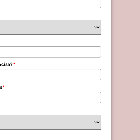
ecisa?
*
s
*