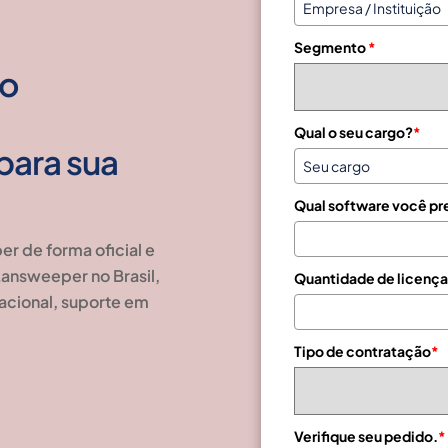
z
i
Segmento
*
l
+
do
5
–
5
Qual o seu cargo?
*
para sua
Qual software você pr
r de forma oficial e
answeeper no Brasil
,
Quantidade de licença
nacional, suporte em
Tipo de contratação
*
Verifique seu pedido.
*