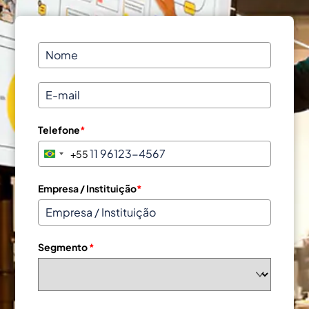
Telefone
*
+55
B
r
a
Empresa / Instituição
*
z
i
l
Segmento
*
+
5
5