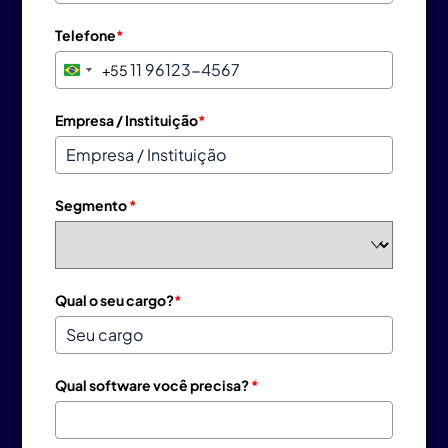
Telefone
*
+55
B
r
a
Empresa / Instituição
*
z
i
l
Segmento
*
+
5
5
Qual o seu cargo?
*
Qual software você precisa?
*