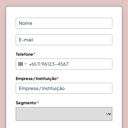
Telefone
*
+55
B
r
a
Empresa / Instituição
*
z
i
l
Segmento
*
+
5
5