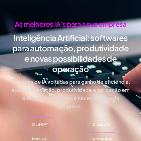
As melhores IA’s para a sua empresa
Inteligência Artificial:
softwares
para automação, produtividade
e novas possibilidades de
operação
Soluções de IA voltadas para ganho de eficiência,
apoio à execução, produtividade e aplicação em
diferentes contextos e necessidades da
empresa.
ChatGPT
Claude AI
Manus AI
Gamma App