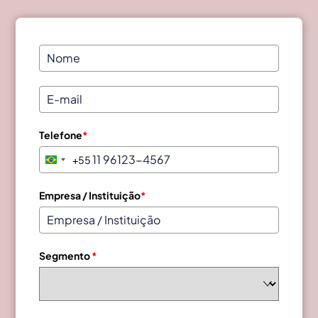
Telefone
*
+55
B
r
a
Empresa / Instituição
*
z
i
l
Segmento
*
+
5
5