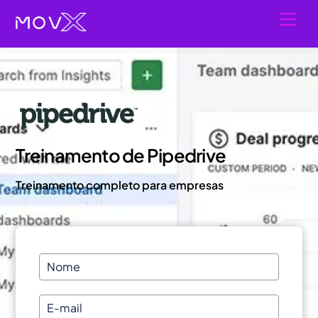
Skip
Men
to
content
Treinamento de Pipedrive
Treinamento completo para empresas