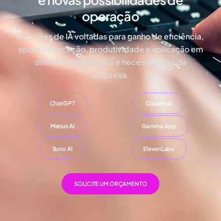
operação
Soluções de IA voltadas para ganho de eficiência,
apoio à execução, produtividade e aplicação em
diferentes contextos e necessidades da
empresa.
ChatGPT
Claude AI
Manus AI
Gamma App
Suno AI
ElevenLabs
SOLICITE UM ORÇAMENTO