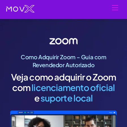
Skip
Men
to
content
Como Adquirir Zoom – Guia com
Revendedor Autorizado
Veja como adquirir o Zoom
com
licenciamento oficial
e
suporte local