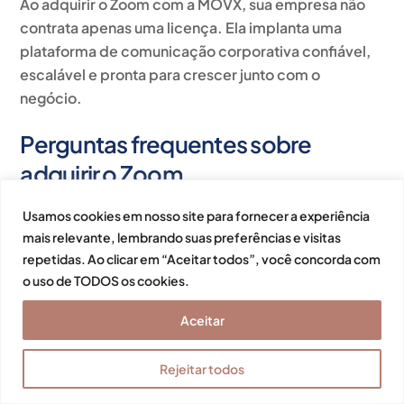
Ao adquirir o Zoom com a MOVX, sua empresa não
contrata apenas uma licença. Ela implanta uma
plataforma de comunicação corporativa confiável,
escalável e pronta para crescer junto com o
negócio
.
Perguntas frequentes sobre
adquirir o Zoom
Como adquirir o Zoom para uma
Usamos cookies em nosso site para fornecer a experiência
empresa no Brasil?
mais relevante, lembrando suas preferências e visitas
repetidas. Ao clicar em “Aceitar todos”, você concorda com
O caminho mais seguro para adquirir o Zoom é
o uso de TODOS os cookies.
através de um revendedor autorizado, como a
Aceitar
MOVX. O processo começa com um diagnóstico do
número de usuários e das necessidades da
operação, seguido pela escolha do plano ideal entre
Rejeitar todos
Zoom Meetings, Phone, Rooms ou Contact Center.