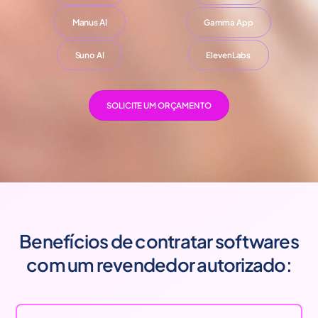
Manus AI
Gamma App
Suno AI
ElevenLabs
SOLICITE UM ORÇAMENTO
Benefícios de contratar softwares
com um revendedor autorizado: