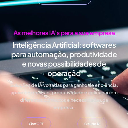
As melhores IA’s para a sua empresa
Inteligência Artificial:
softwares
para automação, produtividade
e novas possibilidades de
operação
Soluções de IA voltadas para ganho de eficiência,
apoio à execução, produtividade e aplicação em
diferentes contextos e necessidades da
empresa.
ChatGPT
Claude AI