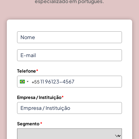
especializado em português.
Telefone
*
+55
B
r
a
Empresa / Instituição
*
z
i
l
Segmento
*
+
5
5