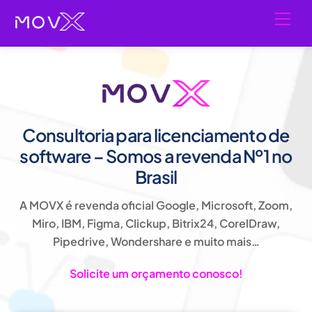
Skip
Men
to
content
Consultoria para licenciamento de
software – Somos a revenda Nº1 no
Brasil
A MOVX é revenda oficial Google, Microsoft, Zoom,
Miro, IBM, Figma, Clickup, Bitrix24, CorelDraw,
Pipedrive, Wondershare e muito mais…
Solicite um orçamento conosco!