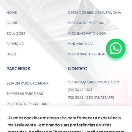
HOME
GESTÃO DE RISCOS NA ERA DA IA
SOBRE
MIRO PARA EMPRESAS
SOLUÇÕES
MIRO INNOVATION GOV
SERVIÇOS
MIND MAP GOV
BLOG
MIRICANVAS DESIGN AI
PARCEIROS
CONTATO
CONTATO@GRUPOMOVX.COM
SEJA UM PARCEIRO MOVX
(92) 3042-1763
EMPRESAS PARCEIRAS
(92) 3042-1380 (WHATSAPP)
POLITICA DE PRIVACIDADE
Usamos cookies em nosso site para fornecer a experiência
mais relevante, lembrando suas preferências e visitas
repetidas. Ao clicar em “Aceitar todos”, você concorda com