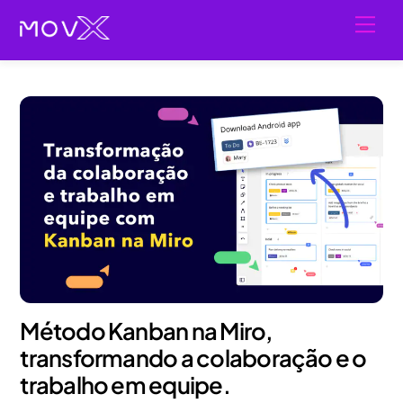
Skip
Men
to
content
Método Kanban na Miro,
transformando a colaboração e o
trabalho em equipe.