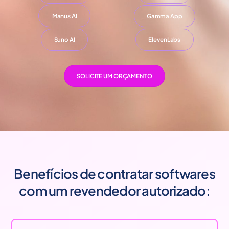
Manus AI
Gamma App
Suno AI
ElevenLabs
SOLICITE UM ORÇAMENTO
Benefícios de contratar softwares
com um revendedor autorizado: