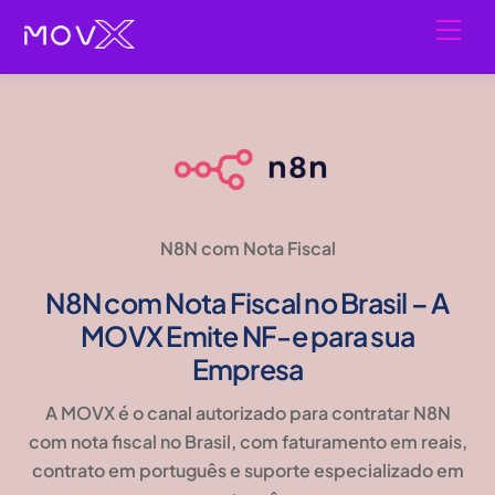
Skip
Men
to
content
N8N com Nota Fiscal
N8N com Nota Fiscal no Brasil – A
MOVX Emite NF-e para sua
Empresa
A MOVX é o canal autorizado para contratar N8N
com nota fiscal no Brasil, com faturamento em reais,
contrato em português e suporte especializado em