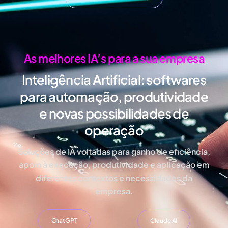
As melhores IA’s para a sua empresa
Inteligência Artificial:
softwares
para automação, produtividade
e novas possibilidades de
operação
Soluções de IA voltadas para ganho de eficiência,
apoio à execução, produtividade e aplicação em
diferentes contextos e necessidades da
empresa.
ChatGPT
Claude AI