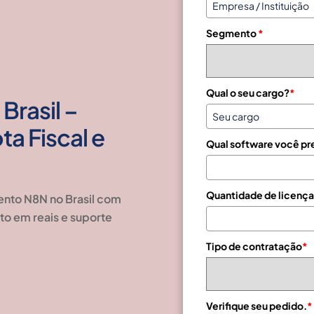
z
i
Segmento
*
l
+
5
5
Qual o seu cargo?
*
Brasil –
ta Fiscal e
Qual software você pr
Quantidade de licença
ento N8N no Brasil com
nto em reais e suporte
Tipo de contratação
*
Verifique seu pedido.
*