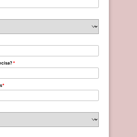
ecisa?
*
s
*