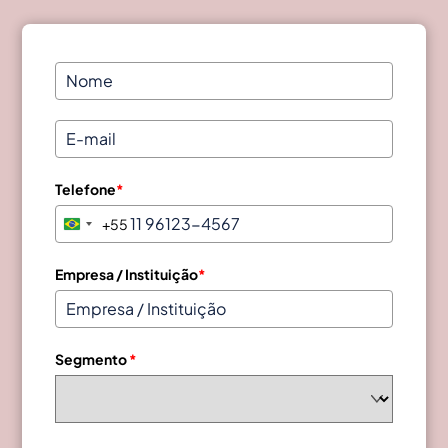
Telefone
*
+55
B
r
a
Empresa / Instituição
*
z
i
l
Segmento
*
+
5
5