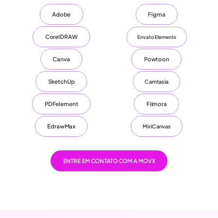
Adobe
Figma
CorelDRAW
Envato Elements
Canva
Powtoon
SketchUp
Camtasia
PDFelement
Filmora
EdrawMax
MiriCanvas
ENTRE EM CONTATO COM A MOVX