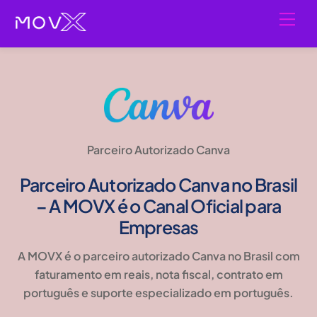
Skip
Men
to
content
Parceiro Autorizado Canva
Parceiro Autorizado Canva no Brasil
– A MOVX é o Canal Oficial para
Empresas
A MOVX é o parceiro autorizado Canva no Brasil com
faturamento em reais, nota fiscal, contrato em
português e suporte especializado em português.