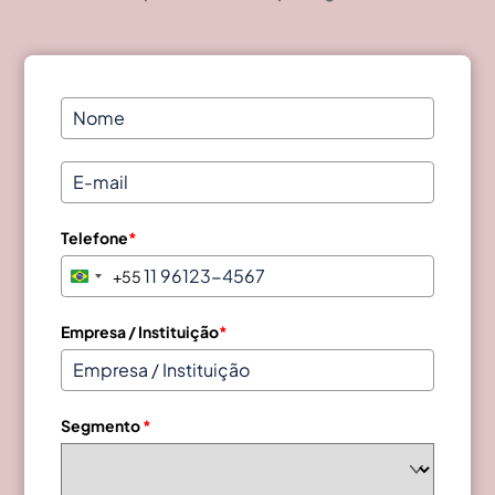
Telefone
*
+55
B
r
a
Empresa / Instituição
*
z
i
l
Segmento
*
+
5
5