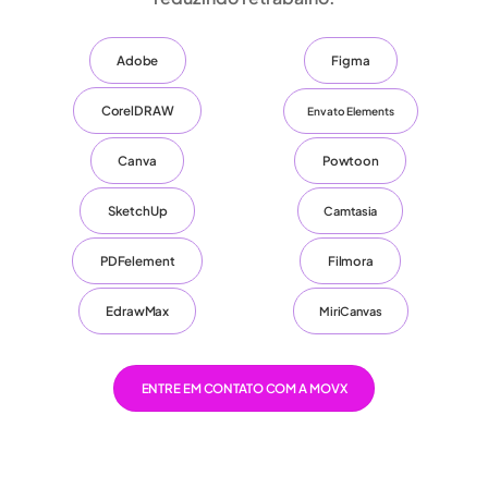
Adobe
Figma
CorelDRAW
Envato Elements
Canva
Powtoon
SketchUp
Camtasia
PDFelement
Filmora
EdrawMax
MiriCanvas
ENTRE EM CONTATO COM A MOVX