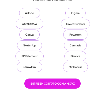
Adobe
Figma
CorelDRAW
Envato Elements
Canva
Powtoon
SketchUp
Camtasia
PDFelement
Filmora
EdrawMax
MiriCanvas
ENTRE EM CONTATO COM A MOVX