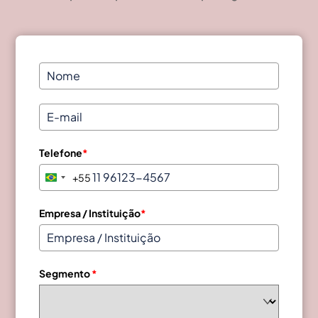
Telefone
*
+55
B
r
a
Empresa / Instituição
*
z
i
l
Segmento
*
+
5
5