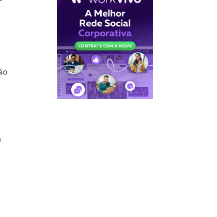
ção
a