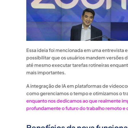
Essa ideia foi mencionada em uma entrevista
possibilitar que os usuários mandem versões dig
até mesmo executar tarefas rotineiras enqua
mais importantes.
A integração de IA em plataformas de videoc
como gerenciamos o tempo e otimizamos o tr
enquanto nos dedicamos ao que realmente imp
profundamente o futuro do trabalho remoto e 
Benefícios da nova funciona