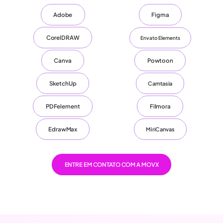
Adobe
Figma
CorelDRAW
Envato Elements
Canva
Powtoon
SketchUp
Camtasia
PDFelement
Filmora
EdrawMax
MiriCanvas
ENTRE EM CONTATO COM A MOVX