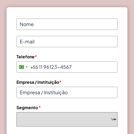
Telefone
*
+55
B
r
a
Empresa / Instituição
*
z
i
l
Segmento
*
+
5
5