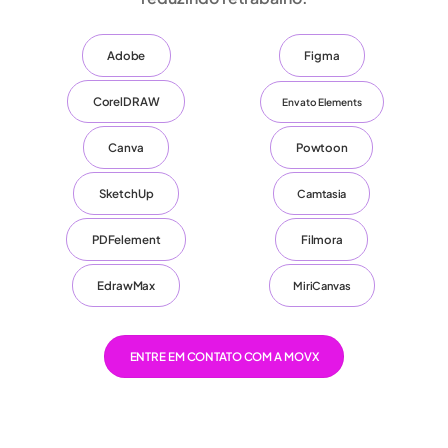
Adobe
Figma
CorelDRAW
Envato Elements
Canva
Powtoon
SketchUp
Camtasia
PDFelement
Filmora
EdrawMax
MiriCanvas
ENTRE EM CONTATO COM A MOVX