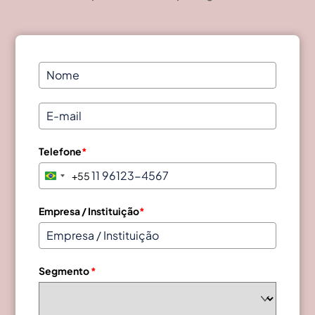
Telefone
*
+55
B
r
a
Empresa / Instituição
*
z
i
l
Segmento
*
+
5
5