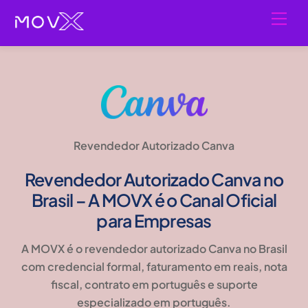
Skip
Men
to
content
Revendedor Autorizado Canva
Revendedor Autorizado Canva no
Brasil – A MOVX é o Canal Oficial
para Empresas
A MOVX é o revendedor autorizado Canva no Brasil
com credencial formal, faturamento em reais, nota
fiscal, contrato em português e suporte
especializado em português.