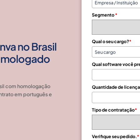
z
i
Segmento
*
l
+
5
5
Qual o seu cargo?
*
va no Brasil
Homologado
Qual software você pr
asil com homologação
Quantidade de licença
ontrato em português e
Tipo de contratação
*
Verifique seu pedido.
*