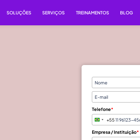
SOLUÇÕES
SERVIÇOS
TREINAMENTOS
BLOG
Telefone
*
+55
B
r
Empresa / Instituição
*
a