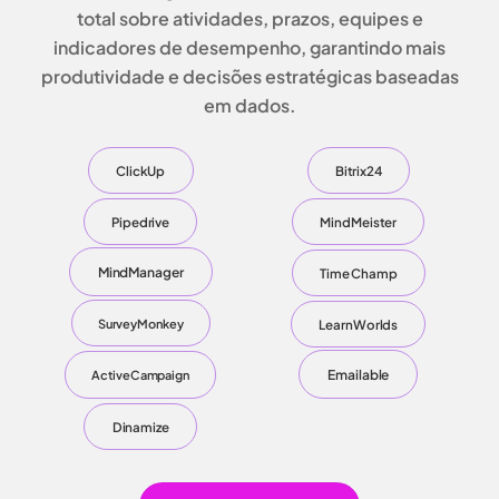
total sobre
atividades, prazos, equipes e
indicadores de desempenho
, garantindo mais
produtividade e decisões estratégicas baseadas
em dados.
ClickUp
Bitrix24
Pipedrive
MindMeister
MindManager
Time Champ
LearnWorlds
SurveyMonkey
Emailable
ActiveCampaign
Dinamize