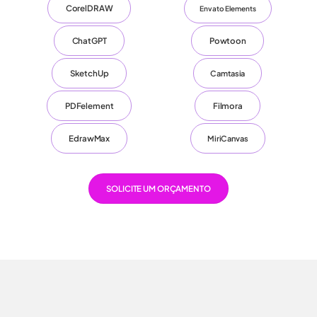
CorelDRAW
Envato Elements
ChatGPT
Powtoon
SketchUp
Camtasia
PDFelement
Filmora
EdrawMax
MiriCanvas
SOLICITE UM ORÇAMENTO